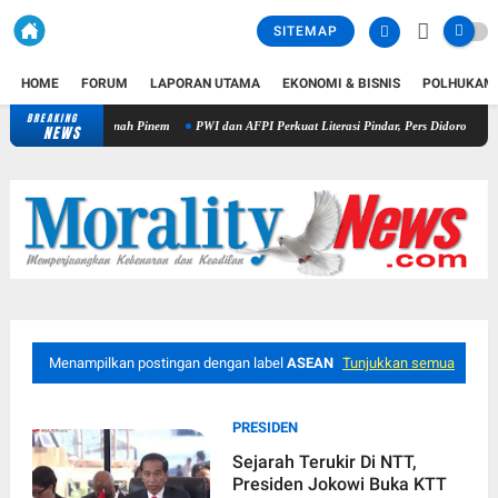
SITEMAP
HOME
FORUM
LAPORAN UTAMA
EKONOMI & BISNIS
POLHUKAM
BREAKING
Kapolres Dairi Ungkap Penganiayaan Berujung Maut di Tanah Pinem
PW
NEWS
Menampilkan postingan dengan label
ASEAN
Tunjukkan semua
PRESIDEN
Sejarah Terukir Di NTT,
Presiden Jokowi Buka KTT