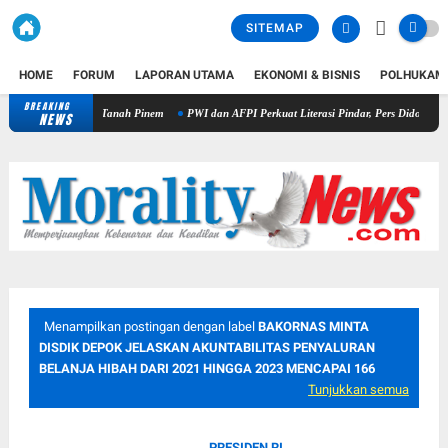
SITEMAP
HOME
FORUM
LAPORAN UTAMA
EKONOMI & BISNIS
POLHUKAM
BREAKING
Kapolres Dairi Ungkap Penganiayaan Berujung Maut di Tanah Pinem
NEWS
Menampilkan postingan dengan label
BAKORNAS MINTA
DISDIK DEPOK JELASKAN AKUNTABILITAS PENYALURAN
BELANJA HIBAH DARI 2021 HINGGA 2023 MENCAPAI 166
Tunjukkan semua
PRESIDEN RI