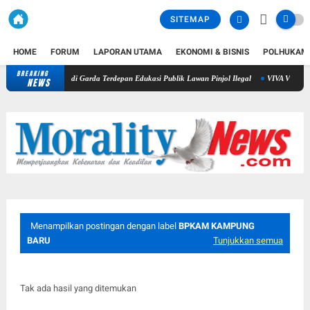
SITEMAP
HOME
FORUM
LAPORAN UTAMA
EKONOMI & BISNIS
POLHUKAM
BREAKING
PWI dan AFPI Perkuat Literasi Pindar, Pers Didorong Jadi Garda Terdepa
NEWS
Menampilkan postingan dengan label
BPKAM KAMPUNG
BARU
Tunjukkan semua
Tak ada hasil yang ditemukan