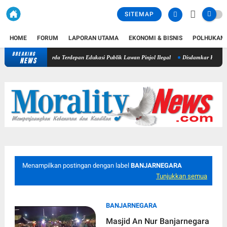
SITEMAP
HOME
FORUM
LAPORAN UTAMA
EKONOMI & BISNIS
POLHUKAM
BREAKING
PWI dan AFPI Perkuat Literasi Pindar, Pers Didorong Jadi Garda Terde
NEWS
Menampilkan postingan dengan label
BANJARNEGARA
Tunjukkan semua
BANJARNEGARA
Masjid An Nur Banjarnegara