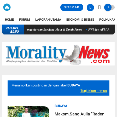
SITEMAP
HOME
FORUM
LAPORAN UTAMA
EKONOMI & BISNIS
POLHUKAM
BREAKING
iri Ungkap Penganiayaan Berujung Maut di Tanah Pinem
PWI dan AFPI Perkuat Literasi 
NEWS
Menampilkan postingan dengan label
BUDAYA
Tunjukkan semua
BUDAYA
Makom.Sang Aulia "Raden