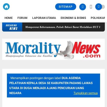
SITEMAP
HOME
FORUM
LAPORAN UTAMA
EKONOMI & BISNIS
POLHUKAM
BREAKING
Pergantian Kepala Kejari Kota Bekasi
Dalam Rangka Mempererat Keb
NEWS
Menampilkan postingan dengan label
DUA AGENDA
PELATIHAN KEPALA DESA SE KABUPATEN PADANG LAWAS
UTARA DI DUGA MENJADI AJANG PENCURIAN UANG
NEGARA
Tunjukkan semua