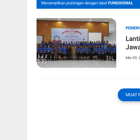
Menampilkan postingan dengan label
FUNGSIONAL
PEMER
Lant
Jaw
Mei 09, 
MUAT 