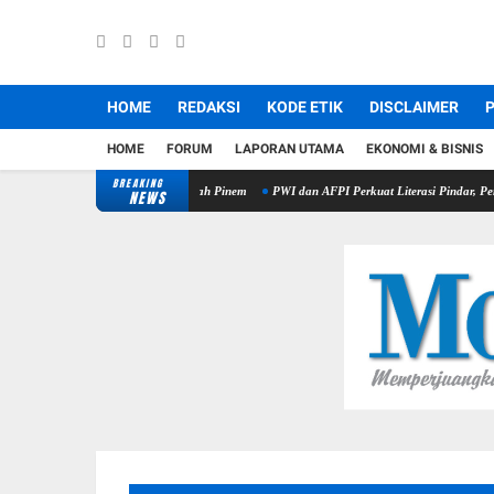
HOME
REDAKSI
KODE ETIK
DISCLAIMER
P
HOME
FORUM
LAPORAN UTAMA
EKONOMI & BISNIS
BREAKING
an Berujung Maut di Tanah Pinem
PWI dan AFPI Perkuat Literasi Pindar, Pers Didorong J
NEWS