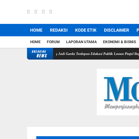
HOME
REDAKSI
KODE ETIK
DISCLAIMER
P
HOME
FORUM
LAPORAN UTAMA
EKONOMI & BISNIS
BREAKING
i Pindar, Pers Didorong Jadi Garda Terdepan Edukasi Publik Lawan Pinjol Ilegal
Disdamk
NEWS