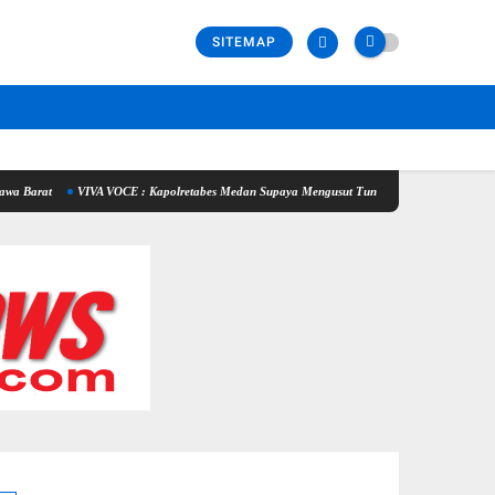
SITEMAP
VIVA VOCE : Kapolretabes Medan Supaya Mengusut Tuntas Penyebab Kematian Winda Lorenz