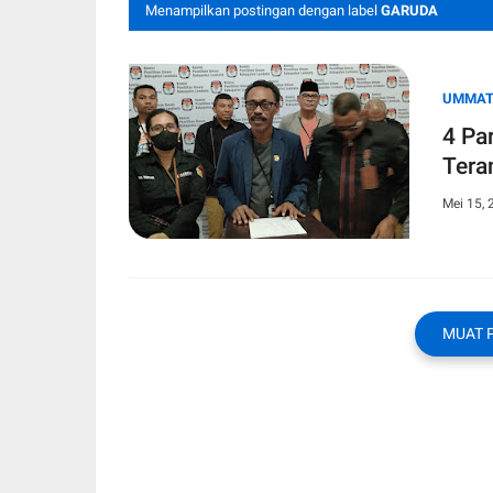
Menampilkan postingan dengan label
GARUDA
UMMA
4 Pa
Tera
Mei 15, 
MUAT 