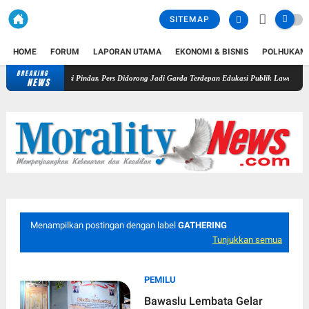
SITEMAP
HOME
FORUM
LAPORAN UTAMA
EKONOMI & BISNIS
POLHUKAM
BREAKING
uat Literasi Pindar, Pers Didorong Jadi Garda Terdepan Edukasi Publik Lawan Pinjol Ilegal
NEWS
Menampilkan postingan dengan label
GATHERING
Tunjukkan semua
PEMILU
Bawaslu Lembata Gelar