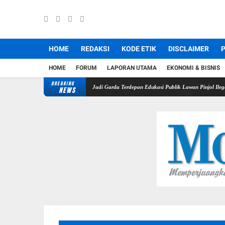
HOME
REDAKSI
KODE ETIK
DISCLAIMER
P
HOME
FORUM
LAPORAN UTAMA
EKONOMI & BISNIS
BREAKING
 Pindar, Pers Didorong Jadi Garda Terdepan Edukasi Publik Lawan Pinjol Ilegal
Disdamka
NEWS