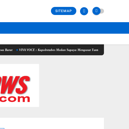
SITEMAP
IVA VOCE : Kapolretabes Medan Supaya Mengusut Tuntas Penyebab Kematian Winda Lorenza