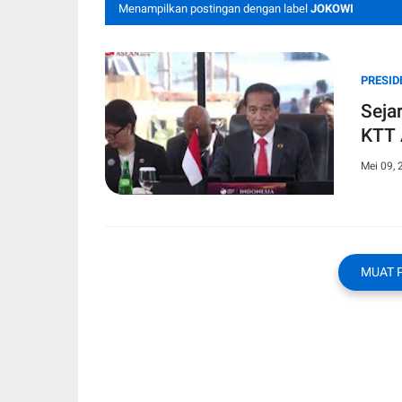
Menampilkan postingan dengan label
JOKOWI
PRESID
Seja
KTT 
Mei 09, 
MUAT 