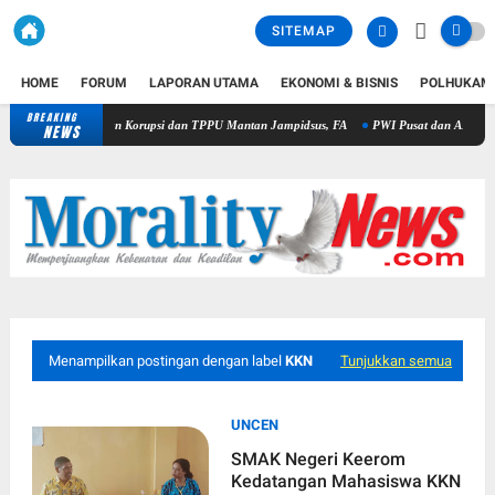
SITEMAP
HOME
FORUM
LAPORAN UTAMA
EKONOMI & BISNIS
POLHUKAM
BREAKING
Komisi Kejaksaan RI Pantau Penanganan Perkara Dugaan Korupsi dan T
NEWS
Menampilkan postingan dengan label
KKN
Tunjukkan semua
UNCEN
SMAK Negeri Keerom
Kedatangan Mahasiswa KKN