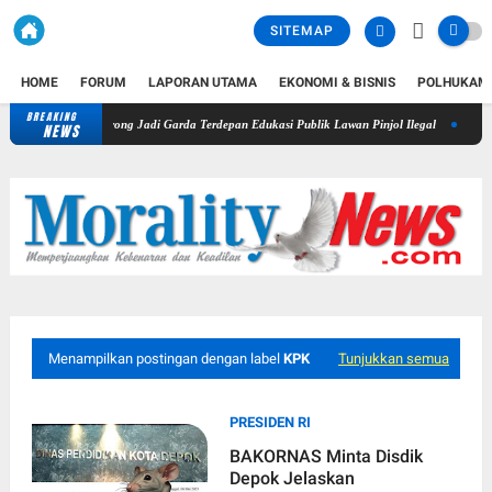
SITEMAP
HOME
FORUM
LAPORAN UTAMA
EKONOMI & BISNIS
POLHUKAM
BREAKING
Pindar, Pers Didorong Jadi Garda Terdepan Edukasi Publik Lawan Pinjol Ilegal
Disdamkar
NEWS
Menampilkan postingan dengan label
KPK
Tunjukkan semua
PRESIDEN RI
BAKORNAS Minta Disdik
Depok Jelaskan