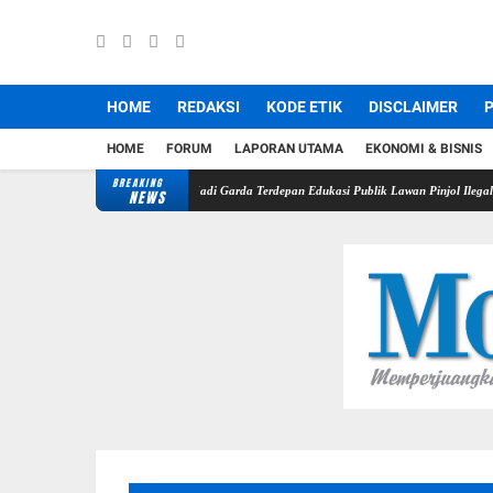
HOME
REDAKSI
KODE ETIK
DISCLAIMER
P
HOME
FORUM
LAPORAN UTAMA
EKONOMI & BISNIS
BREAKING
indar, Pers Didorong Jadi Garda Terdepan Edukasi Publik Lawan Pinjol Ilegal
Disdamkar 
NEWS