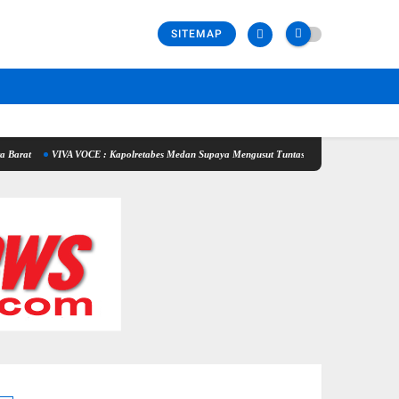
SITEMAP
A VOCE : Kapolretabes Medan Supaya Mengusut Tuntas Penyebab Kematian Winda Lorenza s