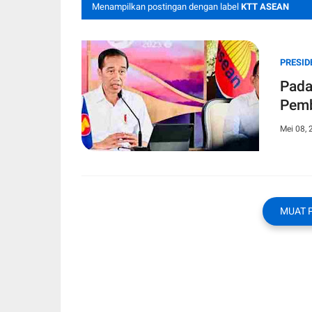
Menampilkan postingan dengan label
KTT ASEAN
PRESID
Pada
Pemb
Mei 08, 
MUAT 