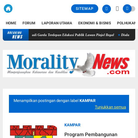
SITEMAP
HOME
FORUM
LAPORAN UTAMA
EKONOMI & BISNIS
POLHUKAM
BREAKING
PWI dan AFPI Perkuat Literasi Pindar, Pers Didorong Jadi Garda Terdepa
NEWS
Menampilkan postingan dengan label
KAMPAR
Tunjukkan semua
KAMPAR
Program Pembangunan