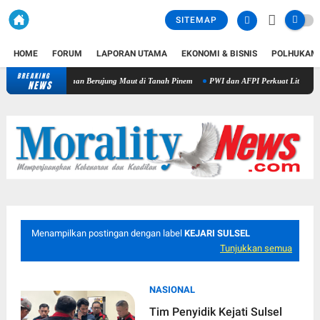
SITEMAP
HOME
FORUM
LAPORAN UTAMA
EKONOMI & BISNIS
POLHUKAM
BREAKING
ap Penganiayaan Berujung Maut di Tanah Pinem
PWI dan AFPI Perkuat Literasi Pindar, P
NEWS
Menampilkan postingan dengan label
KEJARI SULSEL
Tunjukkan semua
NASIONAL
Tim Penyidik Kejati Sulsel