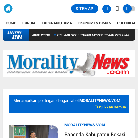
SITEMAP
HOME
FORUM
LAPORAN UTAMA
EKONOMI & BISNIS
POLHUKAM
BREAKING
Kapolres Dairi Ungkap Penganiayaan Berujung Maut di Tanah Pinem
NEWS
Menampilkan postingan dengan label
MORALITYNEWS.VOM
Tunjukkan semua
MORALITYNEWS.VOM
Bapenda Kabupaten Bekasi