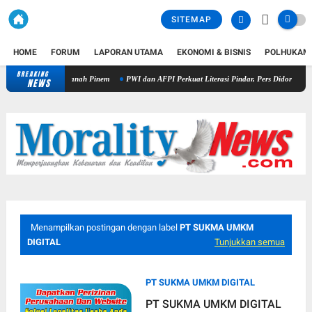
SITEMAP
HOME
FORUM
LAPORAN UTAMA
EKONOMI & BISNIS
POLHUKAM
BREAKING
Kapolres Dairi Ungkap Penganiayaan Berujung Maut di Tanah Pinem
NEWS
Menampilkan postingan dengan label
PT SUKMA UMKM
DIGITAL
Tunjukkan semua
PT SUKMA UMKM DIGITAL
PT SUKMA UMKM DIGITAL