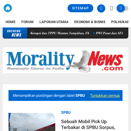
SITEMAP
HOME
FORUM
LAPORAN UTAMA
EKONOMI & BISNIS
POLHUKAM
BREAKING
Komisi Kejaksaan RI Pantau Penanganan Perkara Dugaan Korupsi dan TPP
NEWS
Menampilkan postingan dengan label
SPBU
Tunjukkan semua
SPBU
Sebuah Mobil Pick Up
Terbakar di SPBU Sorpus,