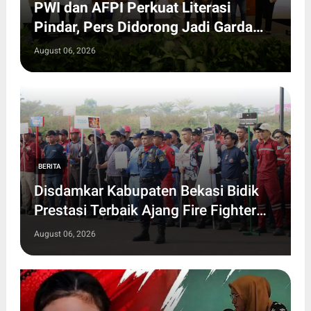
PWI dan AFPI Perkuat Literasi
Pindar, Pers Didorong Jadi Garda
Terdepan Edukasi Publik Lawan
August 06, 2026
Pinjol Ilegal
BERITA
Disdamkar Kabupaten Bekasi Bidik
Prestasi Terbaik Ajang Fire Fighter
2027 Tingkat Jawa Barat
August 06, 2026