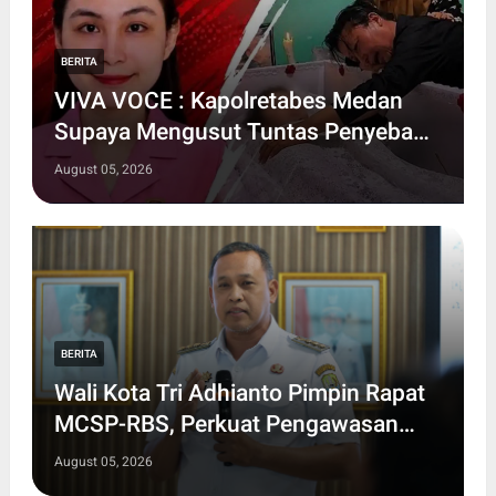
BERITA
VIVA VOCE : Kapolretabes Medan
Supaya Mengusut Tuntas Penyebab
Kematian Winda Lorenza secara
August 05, 2026
Transparan
BERITA
Wali Kota Tri Adhianto Pimpin Rapat
MCSP-RBS, Perkuat Pengawasan
dan Pencegahan Risiko Korupsi di
August 05, 2026
Kota Bekasi