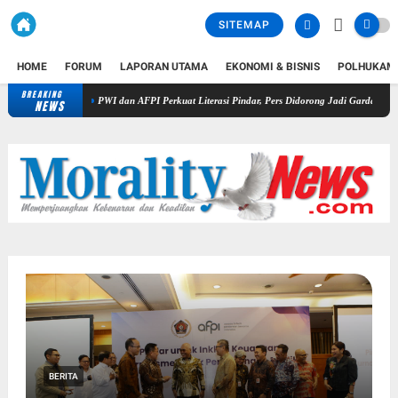
SITEMAP
HOME
FORUM
LAPORAN UTAMA
EKONOMI & BISNIS
POLHUKAM
BREAKING
PWI dan AFPI Perkuat Literasi Pindar, Pers Didorong Jadi Garda Terdepan Edukasi Pu
NEWS
BERITA