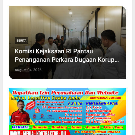
BERITA
Komisi Kejaksaan RI Pantau
Penanganan Perkara Dugaan Korupsi
dan TPPU Mantan Jampidsus, FA
August 04, 2026