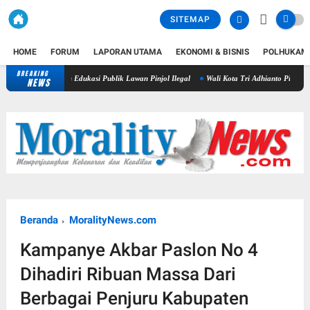
SITEMAP
HOME
FORUM
LAPORAN UTAMA
EKONOMI & BISNIS
POLHUKAM
BREAKING
rdepan Edukasi Publik Lawan Pinjol Ilegal
Wali Kota Tri Adhianto Pimpin Rapat MCSP-R
NEWS
Beranda
MoralityNews.com
Kampanye Akbar Paslon No 4
Dihadiri Ribuan Massa Dari
Berbagai Penjuru Kabupaten