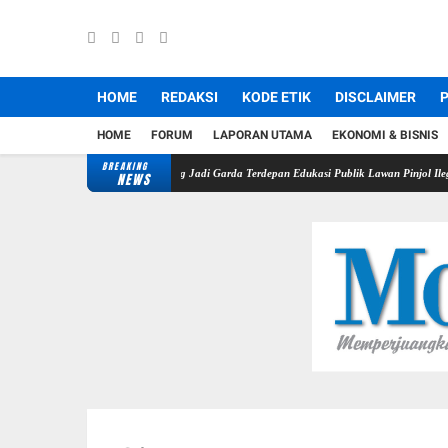
HOME
REDAKSI
KODE ETIK
DISCLAIMER
P
HOME
FORUM
LAPORAN UTAMA
EKONOMI & BISNIS
BREAKING
rasi Pindar, Pers Didorong Jadi Garda Terdepan Edukasi Publik Lawan Pinjol Ilegal
Disd
NEWS