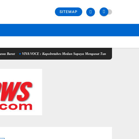
SITEMAP
VIVA VOCE : Kapolretabes Medan Supaya Mengusut Tuntas Penyebab Kematian Winda Lor