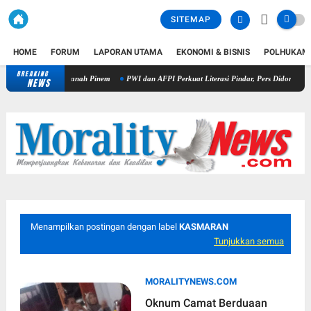
SITEMAP
HOME
FORUM
LAPORAN UTAMA
EKONOMI & BISNIS
POLHUKAM
BREAKING
Kapolres Dairi Ungkap Penganiayaan Berujung Maut di Tanah Pinem
NEWS
Menampilkan postingan dengan label
KASMARAN
Tunjukkan semua
MORALITYNEWS.COM
Oknum Camat Berduaan