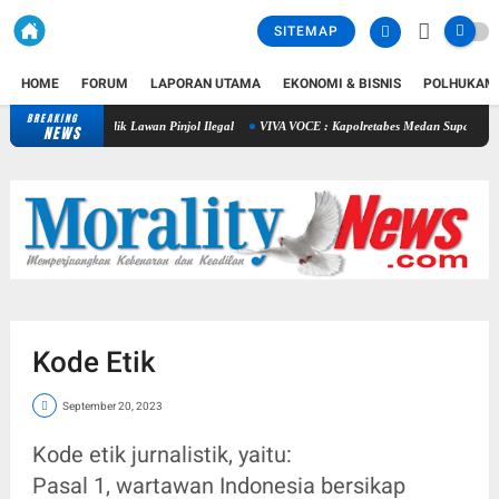
SITEMAP
HOME
FORUM
LAPORAN UTAMA
EKONOMI & BISNIS
POLHUKAM
BREAKING
ukasi Publik Lawan Pinjol Ilegal
VIVA VOCE : Kapolretabes Medan Supaya Mengusut Tu
NEWS
Kode Etik
September 20, 2023
Kode etik jurnalistik, yaitu:
Pasal 1, wartawan Indonesia bersikap